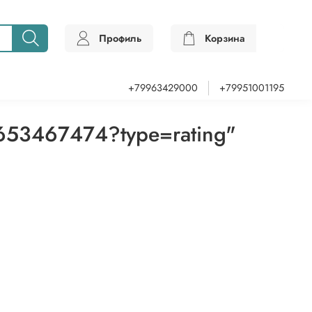
Профиль
Корзина
0
+79963429000
+79951001195
9653467474?type=rating"