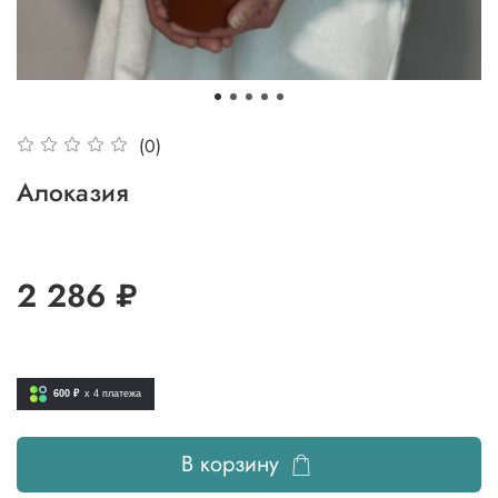
(0)
Алоказия
2 286 ₽
600 ₽
x 4
платежа
В корзину