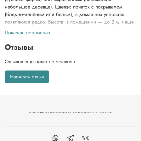
небольшое деревце). Цветки: початок с покрывалом
(бледно‑зелёным или белым), в домашних условиях
появляются редко. Высота: в помещении — до 2 м, чаще
30–40 см (зависит от вида). Особенности: выделяет
Показать полностью
капли воды при высокой влажности («плачет»), очищает
воздух; все части растения ядовиты.
Отзывы
Отзывов еще никто не оставлял
Написать отзыв
ДОСТАВКА ЦВЕТОВ В САМАРЕ | ЗАКАЗАТЬ ЦВЕТЫ НА ДОМ В САМАРЕ - JULES FLOWER ATELIER