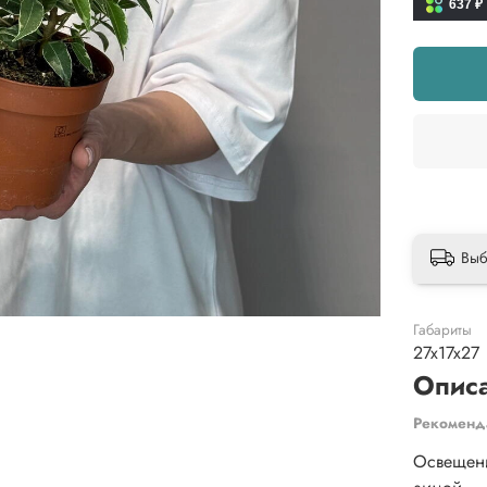
637 ₽
Выб
Габариты
27x17x27
Опис
Рекоменд
Освещени