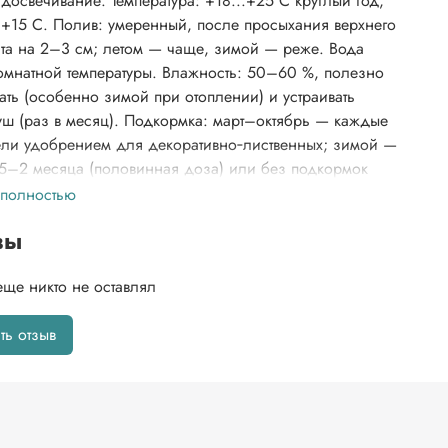
досвечивание. Температура: +18...+25 C круглый год,
+15 C. Полив: умеренный, после просыхания верхнего
нта на 2–3 см; летом — чаще, зимой — реже. Вода
комнатной температуры. Влажность: 50–60 %, полезно
ать (особенно зимой при отоплении) и устраивать
уш (раз в месяц). Подкормка: март–октябрь — каждые
ли удобрением для декоративно‑лиственных; зимой —
1,5–2 месяца (половинная доза) или без подкормок
охладно). Пересадка: молодые — ежегодно весной,
 полностью
 — каждые 2–3 года (в горшок на 2–3 см шире, с
вы
). Грунт: питательный, лёгкий, слабокислый/
ный (готовый для фикусов или смесь дерновой,
еще никто не оставлял
 земли и песка/перлита с добавлением древесного
брезка: весной — для формирования кроны и ветвления
ть отзыв
вание верхушек, удаление оголённых/слабых побегов).
е перемещать после адаптации, беречь от сквозняков и
 подоконников.