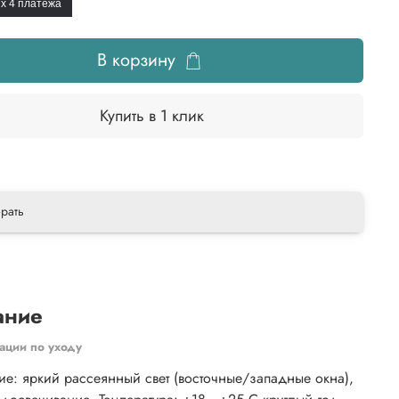
x 4
платежа
В корзину
Купить в 1 клик
рать
ание
ации по уходу
е: яркий рассеянный свет (восточные/западные окна),