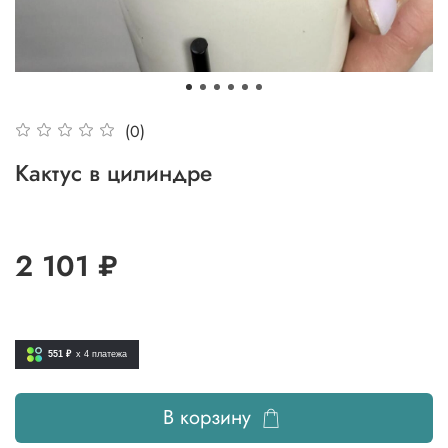
(0)
Кактус в цилиндре
2 101 ₽
551 ₽
x 4
платежа
В корзину