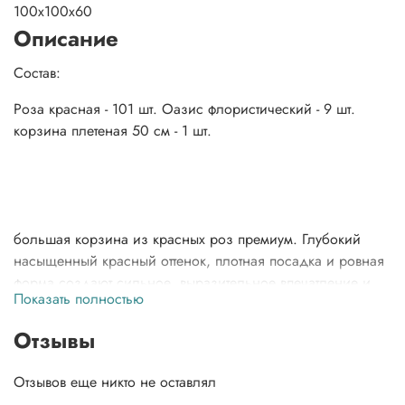
100x100x60
Описание
Состав:
Роза красная - 101 шт. Оазис флористический - 9 шт.
корзина плетеная 50 см - 1 шт.
большая корзина из красных роз премиум. Глубокий
насыщенный красный оттенок, плотная посадка и ровная
форма создают сильное, выразительное впечатление и
Показать полностью
ощущение уверенного жеста. Композиция собрана из
свежих красных роз и оформлена в плетёной корзине.
Отзывы
Корзина выглядит масштабно, аккуратно и
презентабельно, не требует вазы и готова к вручению.
Отзывов еще никто не оставлял
Розы подобраны по тону и размеру, формируют плотную