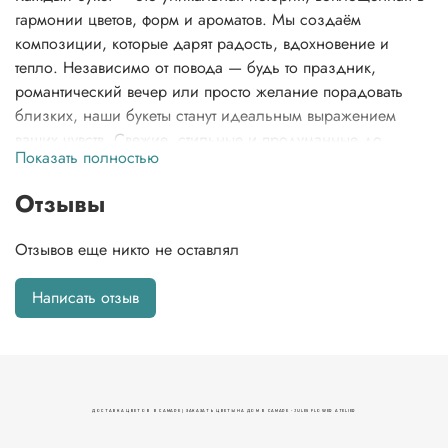
гармонии цветов, форм и ароматов. Мы создаём
композиции, которые дарят радость, вдохновение и
тепло. Независимо от повода — будь то праздник,
романтический вечер или просто желание порадовать
близких, наши букеты станут идеальным выражением
ваших чувств. Свежие, стильные и продуманные до
Показать полностью
мелочей, они подчеркнут вашу индивидуальность и
сделают любой момент особенным. И, конечно же, в
Отзывы
вашем заказе вы найдете не только этот неповторимый
букет, но и нашу фирменную открытку, которая добавит
Отзывов еще никто не оставлял
особую нотку тепла, инструкцию по заботе о цветах, чтобы
сохранить их свежесть, и даже подкормку для цветов,
Написать отзыв
чтобы они долго радовали вас своей красотой.
ДОСТАВКА ЦВЕТОВ В САМАРЕ | ЗАКАЗАТЬ ЦВЕТЫ НА ДОМ В САМАРЕ - JULES FLOWER ATELIER