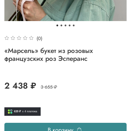
(0)
«Марсель» букет из розовых
французских роз Эсперанс
2 438 ₽
3 655 ₽
639 ₽
x 4
платежа
В корзину