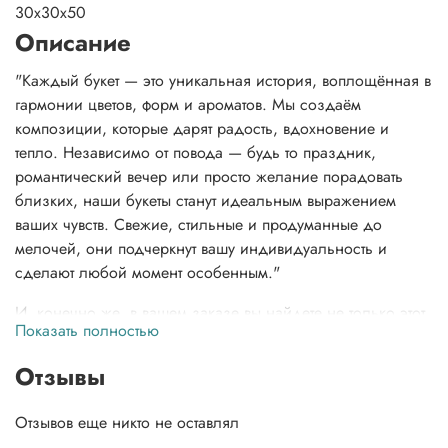
30x30x50
Описание
"Каждый букет — это уникальная история, воплощённая в
гармонии цветов, форм и ароматов. Мы создаём
композиции, которые дарят радость, вдохновение и
тепло. Независимо от повода — будь то праздник,
романтический вечер или просто желание порадовать
близких, наши букеты станут идеальным выражением
ваших чувств. Свежие, стильные и продуманные до
мелочей, они подчеркнут вашу индивидуальность и
сделают любой момент особенным."
И, конечно же, в вашем заказе вы найдете не только этот
Показать полностью
неповторимый букет, но и нашу фирменную открытку,
которая добавит особую нотку тепла, инструкцию по
Отзывы
заботе о цветах, чтобы сохранить их свежесть, и даже
подкормку для цветов, чтобы они долго радовали вас
Отзывов еще никто не оставлял
своей красотой.