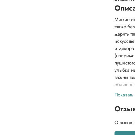
Опис
Мягкие иг
также бе
дарить т
искусстве
и декора
(наприме
пушистог
улыбка н
важны та
обаятель
любовь и
Показать
Отзы
Отзывов 