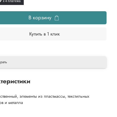
 ₽
x 4
платежа
В корзину
Купить в 1 клик
рать
теристики
сственный, элементы из пластмассы, текстильных
ов и металла
5