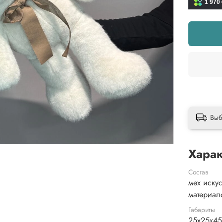
1 970
Выб
Харак
Состав
мех иску
материал
Габариты
25x25x4