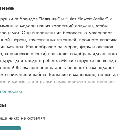
ание
рушки от брендов "Мякиши" и "Jules Flowert Atelier", а
зымянные модели наших коллекций созданы, чтобы
епло и уют. Они выполнены из безопасных материалов:
нной шерсти, качественных текстилей, прочного пластика
 из металла. Разнообразие размеров, форм и оттенков
р, коричневые оттенки) позволяет подобрать идеального
о друга для каждого ребенка.Мягкие игрушки это всегда
а лице! Ввсем приносит радость не только сам подарок-
кже внимание и забота. Большие и маленькие, но всегда
ные и милые, эти игрушки символизируют для женщин
 особое расположение.
 полностью
вы
еще никто не оставлял