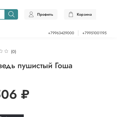
Профиль
Корзина
0
+79963429000
+79951001195
(0)
едь пушистый Гоша
506 ₽