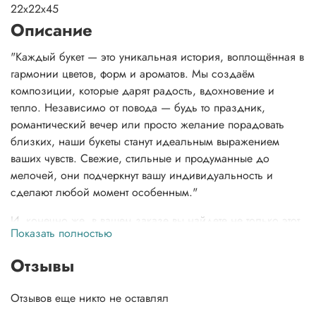
22x22x45
Описание
"Каждый букет — это уникальная история, воплощённая в
гармонии цветов, форм и ароматов. Мы создаём
композиции, которые дарят радость, вдохновение и
тепло. Независимо от повода — будь то праздник,
романтический вечер или просто желание порадовать
близких, наши букеты станут идеальным выражением
ваших чувств. Свежие, стильные и продуманные до
мелочей, они подчеркнут вашу индивидуальность и
сделают любой момент особенным."
И, конечно же, в вашем заказе вы найдете не только этот
Показать полностью
неповторимый букет, но и нашу фирменную открытку,
которая добавит особую нотку тепла, инструкцию по
Отзывы
заботе о цветах, чтобы сохранить их свежесть, и даже
подкормку для цветов, чтобы они долго радовали вас
Отзывов еще никто не оставлял
своей красотой.