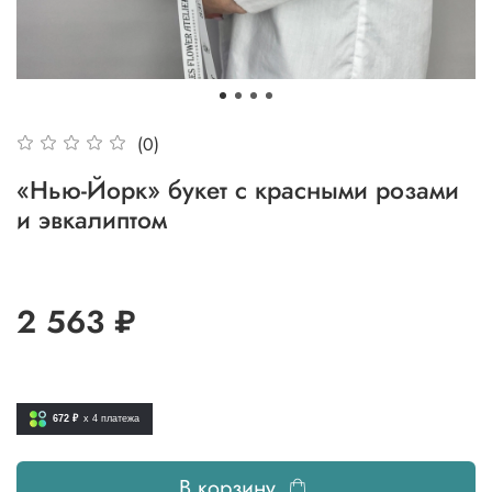
(0)
«Нью-Йорк» букет с красными розами
и эвкалиптом
2 563 ₽
672 ₽
x 4
платежа
В корзину