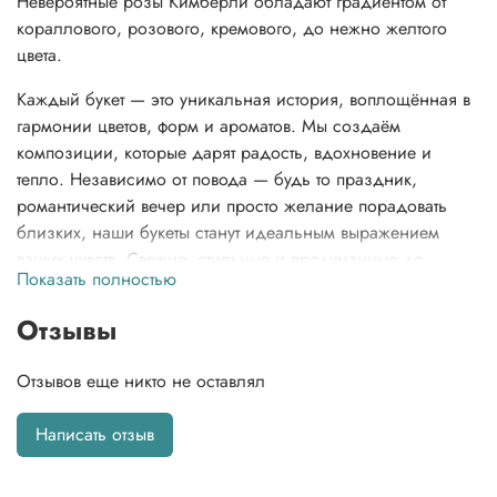
Невероятные розы Кимберли обладают градиентом от
кораллового, розового, кремового, до нежно желтого
цвета.
Каждый букет — это уникальная история, воплощённая в
гармонии цветов, форм и ароматов. Мы создаём
композиции, которые дарят радость, вдохновение и
тепло. Независимо от повода — будь то праздник,
романтический вечер или просто желание порадовать
близких, наши букеты станут идеальным выражением
ваших чувств. Свежие, стильные и продуманные до
Показать полностью
мелочей, они подчеркнут вашу индивидуальность и
сделают любой момент особенным. И, конечно же, в
Отзывы
вашем заказе вы найдете не только этот неповторимый
букет, но и нашу фирменную открытку, которая добавит
Отзывов еще никто не оставлял
особую нотку тепла, инструкцию по заботе о цветах, чтобы
сохранить их свежесть, и даже подкормку для цветов,
Написать отзыв
чтобы они долго радовали вас своей красотой.
Альстромерия - 4 шт. Хлопок - 4 шт. Упаковка