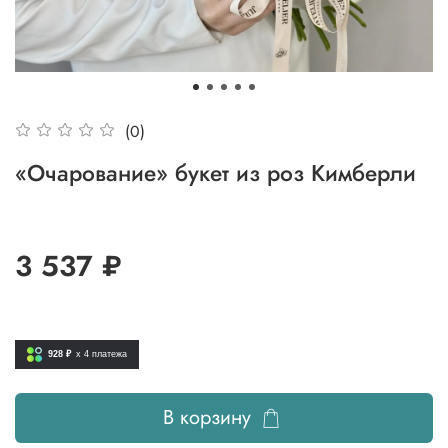
(0)
«Очарование» букет из роз Кимберли
3 537 ₽
928 ₽
x 4
платежа
В корзину