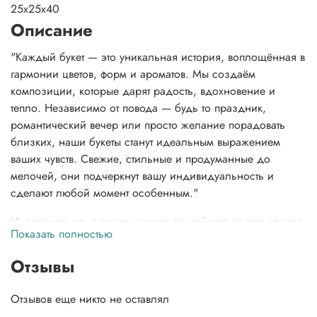
25x25x40
Описание
"Каждый букет — это уникальная история, воплощённая в
гармонии цветов, форм и ароматов. Мы создаём
композиции, которые дарят радость, вдохновение и
тепло. Независимо от повода — будь то праздник,
романтический вечер или просто желание порадовать
близких, наши букеты станут идеальным выражением
ваших чувств. Свежие, стильные и продуманные до
мелочей, они подчеркнут вашу индивидуальность и
сделают любой момент особенным."
И, конечно же, в вашем заказе вы найдете не только этот
Показать полностью
неповторимый букет, но и нашу фирменную открытку,
которая добавит особую нотку тепла, инструкцию по
Отзывы
заботе о цветах, чтобы сохранить их свежесть, и даже
подкормку для цветов, чтобы они долго радовали вас
Отзывов еще никто не оставлял
своей красотой.