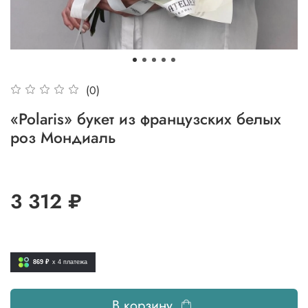
(0)
«Polaris» букет из французских белых
роз Мондиаль
3 312 ₽
869 ₽
x 4
платежа
В корзину