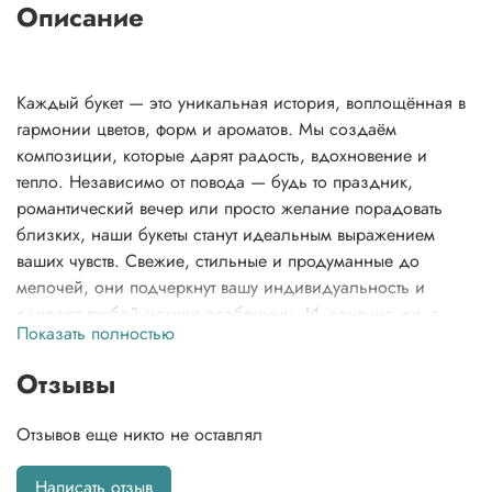
Описание
Каждый букет — это уникальная история, воплощённая в
гармонии цветов, форм и ароматов. Мы создаём
композиции, которые дарят радость, вдохновение и
тепло. Независимо от повода — будь то праздник,
романтический вечер или просто желание порадовать
близких, наши букеты станут идеальным выражением
ваших чувств. Свежие, стильные и продуманные до
мелочей, они подчеркнут вашу индивидуальность и
сделают любой момент особенным. И, конечно же, в
Показать полностью
вашем заказе вы найдете не только этот неповторимый
букет, но и нашу фирменную открытку, которая добавит
Отзывы
особую нотку тепла, инструкцию по заботе о цветах, чтобы
сохранить их свежесть, и даже подкормку для цветов,
Отзывов еще никто не оставлял
чтобы они долго радовали вас своей красотой.
Написать отзыв