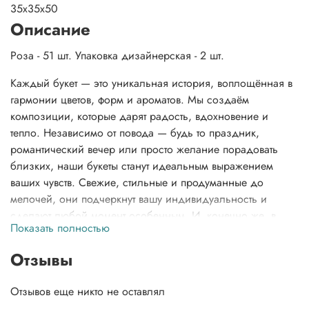
35x35x50
Описание
Роза - 51 шт. Упаковка дизайнерская - 2 шт.
Каждый букет — это уникальная история, воплощённая в
гармонии цветов, форм и ароматов. Мы создаём
композиции, которые дарят радость, вдохновение и
тепло. Независимо от повода — будь то праздник,
романтический вечер или просто желание порадовать
близких, наши букеты станут идеальным выражением
ваших чувств. Свежие, стильные и продуманные до
мелочей, они подчеркнут вашу индивидуальность и
сделают любой момент особенным. И, конечно же, в
Показать полностью
вашем заказе вы найдете не только этот неповторимый
букет, но и нашу фирменную открытку, которая добавит
Отзывы
особую нотку тепла, инструкцию по заботе о цветах, чтобы
сохранить их свежесть, и даже подкормку для цветов,
Отзывов еще никто не оставлял
чтобы они долго радовали вас своей красотой.