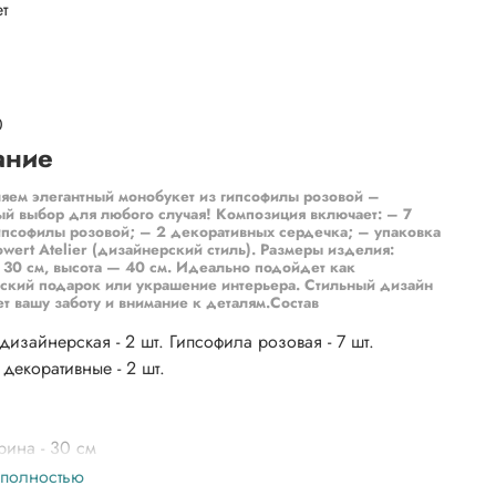
т
0
ание
яем элегантный монобукет из гипсофилы розовой –
й выбор для любого случая! Композиция включает: – 7
ипсофилы розовой; – 2 декоративных сердечка; – упаковка
lowert Atelier (дизайнерский стиль). Размеры изделия:
30 см, высота — 40 см. Идеально подойдет как
ский подарок или украшение интерьера. Стильный дизайн
т вашу заботу и внимание к деталям.Состав
дизайнерская - 2 шт. Гипсофила розовая - 7 шт.
декоративные - 2 шт.
ина - 30 см
ота - 40 см
 полностью