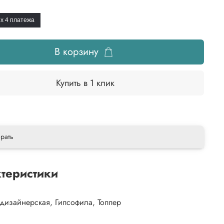
x 4
платежа
В корзину
Купить в 1 клик
рать
теристики
Упаковка дизайнерская, Гипсофила, Топпер