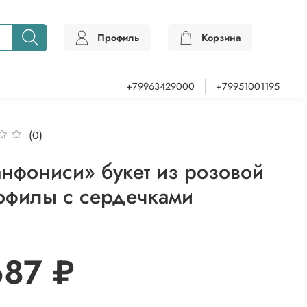
Профиль
Корзина
0
+79963429000
+79951001195
(0)
нфониси» букет из розовой
офилы с сердечками
687 ₽