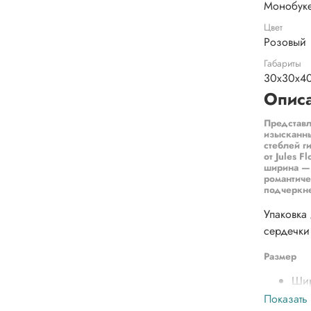
Монобуке
Цвет
Розовый
Габариты
30x30x4
Опис
Представл
изысканны
стеблей г
от Jules F
ширина — 
романтиче
подчеркне
Упаковка 
сердечки 
Размер
Шир
Выс
Показать