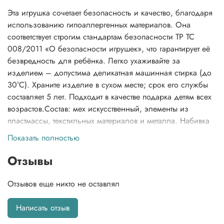
Эта игрушка сочетает безопасность и качество, благодаря
использованию гипоаллергенных материалов. Она
соответствует строгим стандартам безопасности ТР ТС
008/2011 «О безопасности игрушек», что гарантирует её
безвредность для ребёнка. Легко ухаживайте за
изделием – допустима деликатная машинная стирка (до
30°C). Храните изделие в сухом месте; срок его службы
составляет 5 лет. Подходит в качестве подарка детям всех
возрастов.Состав: мех искусственный, элементы из
пластмассы, текстильных материалов и металла. Набивка
из полимерного волокна и полиэтиленовых гранул.
Показать полностью
Изготовлено из гипоаллергенных материалов.
Соответствует ТР ТС 008/2011 «О безопасности игрушек».
Отзывы
Уход: стирка при температуре не выше 30 °С. Условия
хранения: в сухих проветриваемых помещениях. Срок
Отзывов еще никто не оставлял
службы: 5 лет.
Написать отзыв